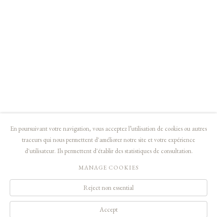
Membre du Comité professionnel des Galeries d'Art
Nous envoyer un email
Vue sur Google Maps
En poursuivant votre navigation, vous acceptez l’utilisation de cookies ou autres
traceurs qui nous permettent d'améliorer notre site et votre expérience
d'utilisateur. Ils permettent d'établir des statistiques de consultation.
© MALINGUE, PARIS - 2019 - DROITS RÉSERVÉS
MANAGE COOKIES
Manage cookies
Reject non essential
contact@malingue.net
Accept