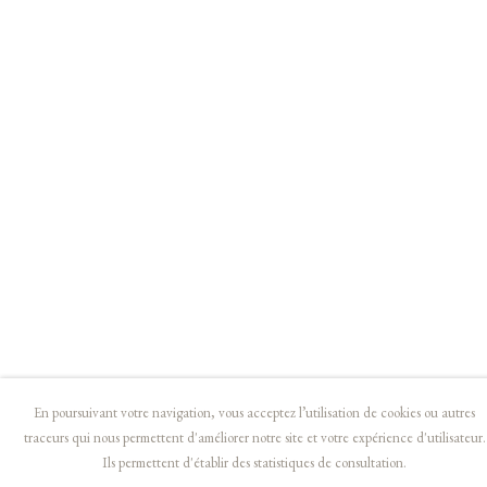
PARTAGER
8
SUR 11
RETOUR
SUITE
ARTISTE DE L'EXPOSITION
CHARLES FILIGER
En poursuivant votre navigation, vous acceptez l’utilisation de cookies ou autres
© MALINGUE, PARIS - 2019 - DROITS RÉSERVÉS
traceurs qui nous permettent d'améliorer notre site et votre expérience d'utilisateur.
Manage cookies
Ils permettent d'établir des statistiques de consultation.